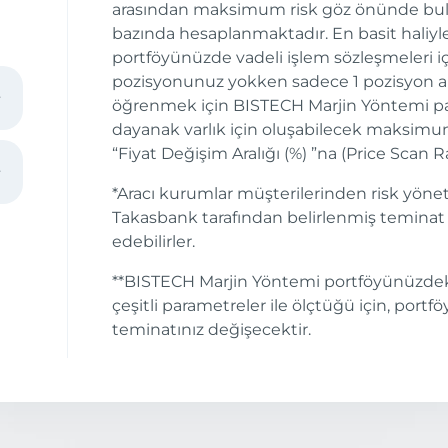
arasından maksimum risk göz önünde bulu
bazında hesaplanmaktadır. En basit haliyl
portföyünüzde vadeli işlem sözleşmeleri iç
pozisyonunuz yokken sadece 1 pozisyon al
öğrenmek için BISTECH Marjin Yöntemi p
dayanak varlık için oluşabilecek maksimum 
“Fiyat Değişim Aralığı (%) ”na (Price Scan R
*Aracı kurumlar müşterilerinden risk yöne
Takasbank tarafından belirlenmiş teminat t
t
edebilirler.
**BISTECH Marjin Yöntemi portföyünüzdeki ür
çeşitli parametreler ile ölçtüğü için, po
teminatınız değişecektir.