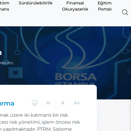
tılım
Sürdürülebilirlik
Finansal
Eğitim
nans
Okuryazarlık
Portalı
a
önetimi
dırma
ak üzere iki katmanlı bir risk
esi risk yönetimi, işlem öncesi risk
n yapılmaktadır. PTRM, Sisteme