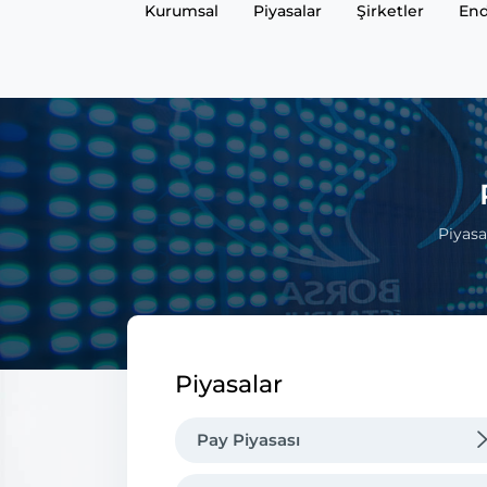
Kurumsal
Piyasalar
Şirketler
End
Piyasa
Piyasalar
Pay Piyasası
Piyasa İşleyişi