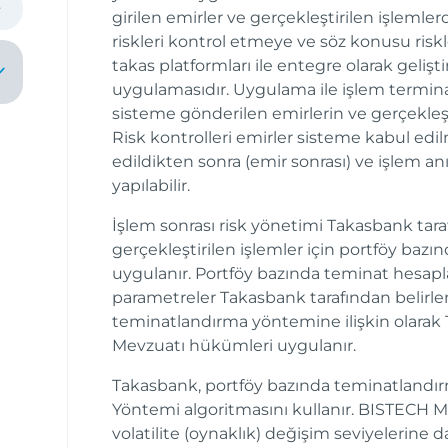
girilen emirler ve gerçekleştirilen işlemlerd
riskleri kontrol etmeye ve söz konusu riskl
takas platformları ile entegre olarak gelişti
uygulamasıdır. Uygulama ile işlem termina
sisteme gönderilen emirlerin ve gerçekleşen
Risk kontrolleri emirler sisteme kabul ed
edildikten sonra (emir sonrası) ve işlem a
yapılabilir.
İşlem sonrası risk yönetimi Takasbank taraf
gerçekleştirilen işlemler için portföy ba
uygulanır. Portföy bazında teminat hesap
mı
parametreler Takasbank tarafından belirlen
teminatlandırma yöntemine ilişkin olarak 
on
Mevzuatı hükümleri uygulanır.
Takasbank, portföy bazında teminatlandı
Yöntemi algoritmasını kullanır. BISTECH Ma
volatilite (oynaklık) değişim seviyelerine d