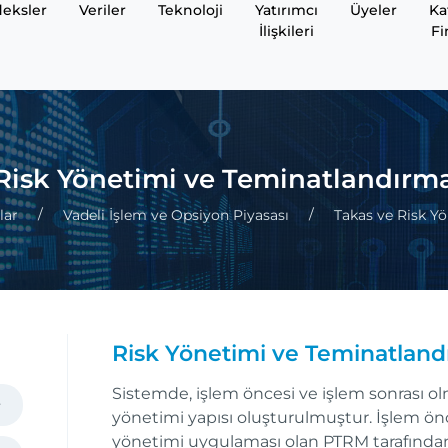
eksler
Veriler
Teknoloji
Yatırımcı
Üyeler
Ka
İlişkileri
Fi
Risk Yönetimi ve Teminatlandırm
lar
Vadeli İşlem ve Opsiyon Piyasası
Takas ve Risk Y
Risk Yönetimi ve Teminatlan
Sistemde, işlem öncesi ve işlem sonrası olm
yönetimi yapısı oluşturulmuştur. İşlem önc
yönetimi uygulaması olan PTRM tarafında