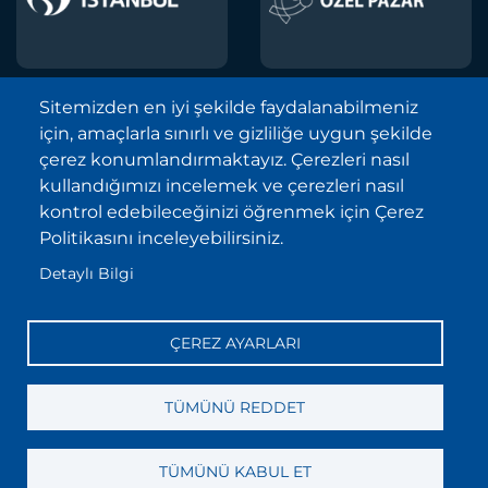
Sitemizden en iyi şekilde faydalanabilmeniz
için, amaçlarla sınırlı ve gizliliğe uygun şekilde
Borsa İstanbul A.Ş. © 2013-2025
çerez konumlandırmaktayız. Çerezleri nasıl
Tüm Hakları Saklıdır.
kullandığımızı incelemek ve çerezleri nasıl
Telif Hakkı ve Çekince İhbarı Bildirimi
kontrol edebileceğinizi öğrenmek için Çerez
Politikasını inceleyebilirsiniz.
Site Haritası
Detaylı Bilgi
Kişisel Verilerin Korunması (KVKK)
Sıkça Sorulan Sorular
ÇEREZ AYARLARI
İletişim
Bilgi Toplumu Hizmetleri
TÜMÜNÜ REDDET
TÜMÜNÜ KABUL ET