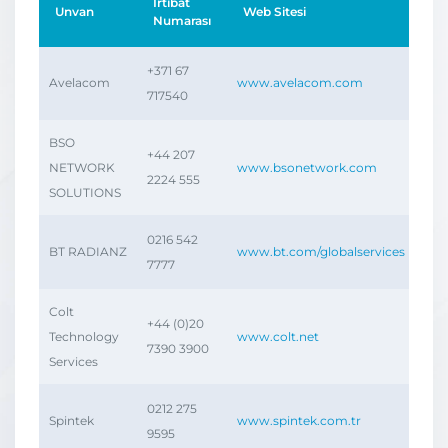
İrtibat
Unvan
Web Sitesi
Numarası
+371 67
Avelacom
www.avelacom.com
717540
BSO
+44 207
NETWORK
www.bsonetwork.com
2224 555
SOLUTIONS
0216 542
BT RADIANZ
www.bt.com/globalservices
7777
Colt
+44 (0)20
Technology
www.colt.net
7390 3900
Services
0212 275
Spintek
www.spintek.com.tr
9595