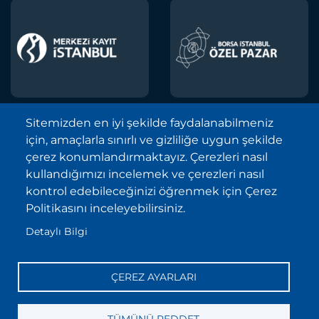
Sitemizden en iyi şekilde faydalanabilmeniz
için, amaçlarla sınırlı ve gizliliğe uygun şekilde
Borsa İstanbul A.Ş. © 2013-2025
çerez konumlandırmaktayız. Çerezleri nasıl
Tüm Hakları Saklıdır.
kullandığımızı incelemek ve çerezleri nasıl
Telif Hakkı ve Çekince İhbarı Bildirimi
kontrol edebileceğinizi öğrenmek için Çerez
Politikasını inceleyebilirsiniz.
Site Haritası
Detaylı Bilgi
Kişisel Verilerin Korunması (KVKK)
Sıkça Sorulan Sorular
ÇEREZ AYARLARI
İletişim
Bilgi Toplumu Hizmetleri
TÜMÜNÜ REDDET