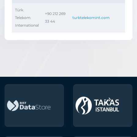
Türk
+90 212 269
Telekom
turktelekomint.com
33 44
International