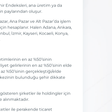
ir Endeksleri, ana üretim ya da
in paylarından oluşur.
azar, Ana Pazar ve Alt Pazar’da işlem
için hesaplanır. Halen Adana, Ankara,
anbul, İzmir, Kayseri, Kocaeli, Konya,
.
etimlerinin en az %50’sinin
liyet gelirlerinin en az %50’sinin elde
n az %50’sinin gerçekleştiği/elde
rkezinin bulunduğu şehir dikkate
österen şirketler ile holdingler için
e alınmaktadır.
ketler ile perakende ticaret