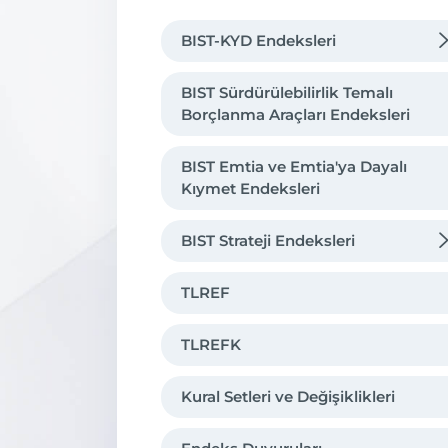
BIST-KYD Endeksleri
DİBS
BIST Sürdürülebilirlik Temalı
Borçlanma Araçları Endeksleri
TÜFE
Kira Sertifikaları
BIST Emtia ve Emtia'ya Dayalı
Kıymet Endeksleri
ÖSBA
BIST Strateji Endeksleri
Kamu Eurobond
ÖSBA Eurobond
Risk Kontrol
TLREF
Repo Endeksleri
Kaldıraçlı ve Kısa Endeksler
TLREFK
1 Aylık Mevduat
Kural Setleri ve Değişiklikleri
1 Aylık Kar Payı
Altın Fiyat