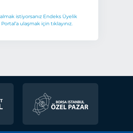
k almak istiyorsanız Endeks Üyelik
 Portal’a ulaşmak için tıklayınız.