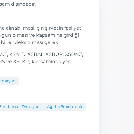
sam dışındadır.
 alınabilmesi için şirketin faaliyet
gun olması ve kapsamına girdiği
bir endeks olması gerekir.
SANT, XSAYD, XSBAL, XSBUR, XSDNZ,
NS ve XSTKR) kapsamında yer
 Olmayan
 Sınırlamalı Olmayan
Ağırlık Sınırlamalı
Aysonuna
Yılsonuna
Endeks
End
şim
En
En
Göre
Göre
Kur
Başlangıç
Başl
Yüksek
Düşük
Değişim
Değişim
Tarihi
Değ
(%)
(%)