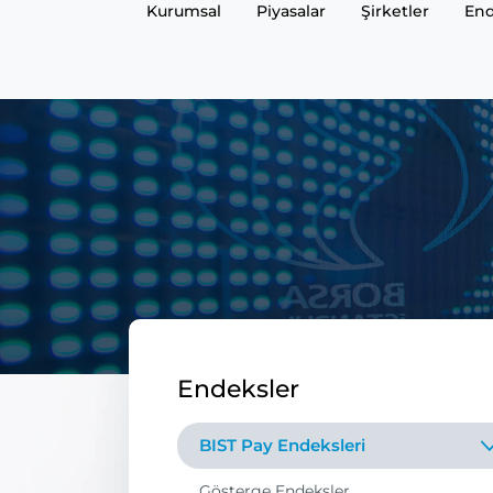
Kurumsal
Piyasalar
Şirketler
End
Endeksler
BIST Pay Endeksleri
Gösterge Endeksler