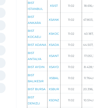
BIST
XSIST
11:02
18.616,42
0,19
ISTANBUL
BIST
XSANK
11:02
47.803,22
0,7
ANKARA
BIST
XSKOC
11:02
40.187,51
1,63
KOCAELI
BIST ADANA
XSADA
11:02
44.507,94
-0,4
BIST
XSANT
11:02
17.051,36
0,6
ANTALYA
BIST AYDIN
XSAYD
11:02
8.428,97
0,7
BIST
XSBAL
11:02
11.764,60
0,4
BALIKESIR
BIST BURSA
XSBUR
11:02
20.396,98
0,16
BIST
XSDNZ
11:02
10.514,82
0,6
DENIZLI