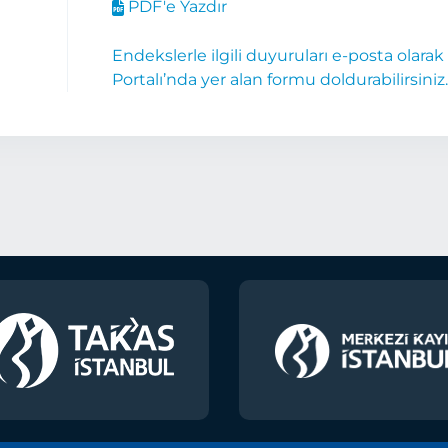
PDF'e Yazdır
Endekslerle ilgili duyuruları e-posta olara
Portalı’nda yer alan formu doldurabilirsiniz.