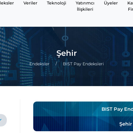
eksler
Veriler
Teknoloji
Yatırımcı
Üyeler
Ka
İlişkileri
Fi
Şehir
Endeksler
BIST Pay Endeksleri
BIST Pay End
Şehir