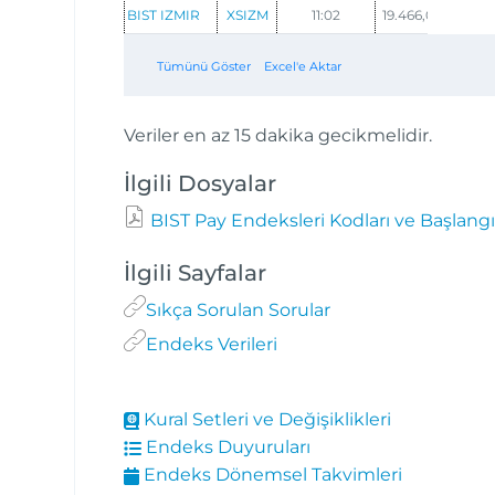
BIST IZMIR
XSIZM
11:02
19.466,06
1,19
Tümünü Göster
Excel'e Aktar
Veriler en az 15 dakika gecikmelidir.
İlgili Dosyalar
BIST Pay Endeksleri Kodları ve Başlangı
İlgili Sayfalar
Sıkça Sorulan Sorular
Endeks Verileri
Kural Setleri ve Değişiklikleri
Endeks Duyuruları
Endeks Dönemsel Takvimleri