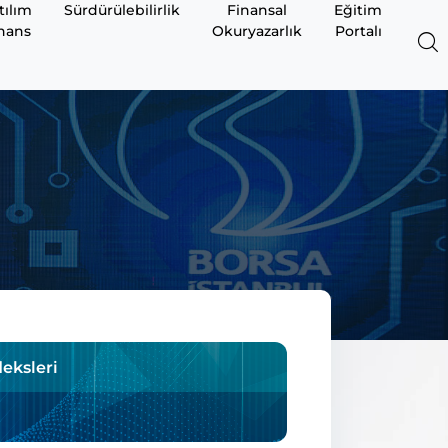
tılım
Sürdürülebilirlik
Finansal
Eğitim
nans
Okuryazarlık
Portalı
eksleri