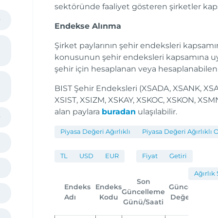
sektöründe faaliyet gösteren şirketler kap
Endekse Alınma
Şirket paylarının şehir endeksleri kapsamına
konusunun şehir endeksleri kapsamına uy
şehir için hesaplanan veya hesaplanabilen 
BIST Şehir Endeksleri (XSADA, XSANK, X
XSIST, XSIZM, XSKAY, XSKOC, XSKON, XSM
alan paylara
buradan
ulaşılabilir.
Piyasa Değeri Ağırlıklı
Piyasa Değeri Ağırlıklı
TL
USD
EUR
Fiyat
Getiri
Ağırlık
Son
Endeks
Endeks
Güncel
Deği
Güncelleme
Adı
Kodu
Değer
(%)
Günü/Saati