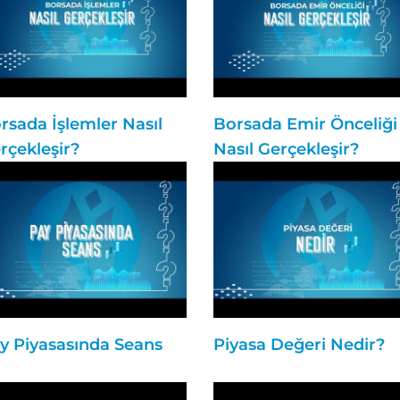
rsada İşlemler Nasıl
Borsada Emir Önceliği
rçekleşir?
Nasıl Gerçekleşir?
y Piyasasında Seans
Piyasa Değeri Nedir?