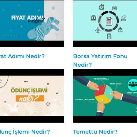
yat Adımı Nedir?
Borsa Yatırım Fonu
Nedir?
ünç İşlemi Nedir?
Temettü Nedir?