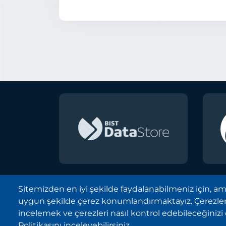
Sitemizden en iyi şekilde faydalanabilmeniz için, amaçl
uygun şekilde çerez konumlandırmaktayız. Çerezleri
Borsa İstanbul A.Ş. © 2013-2
incelemek ve çerezleri nasıl kontrol edebileceğiniz
Tüm Hakları Saklıdır.
Politikasını inceleyebilirsiniz.