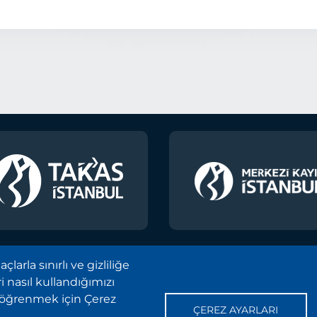
arla sınırlı ve gizliliğe
 nasıl kullandığımızı
025
Telif Hakkı ve Çekince İhbarı Bildirimi
Site Haritası
i öğrenmek için Çerez
ÇEREZ AYARLARI
Kişisel Verilerin Korunması (KVKK)
Sıkça Sorulan Soru