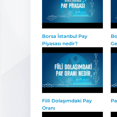
Borsa İstanbul Pay
Bo
Piyasası nedir?
Ge
Fiili Dolaşımdaki Pay
Pa
Oranı