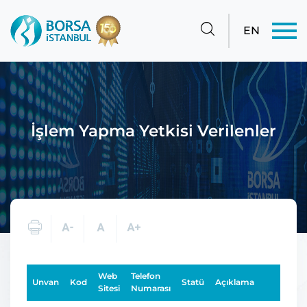
EN
İşlem Yapma Yetkisi Verilenler
Web
Telefon
Unvan
Kod
Statü
Açıklama
Sitesi
Numarası