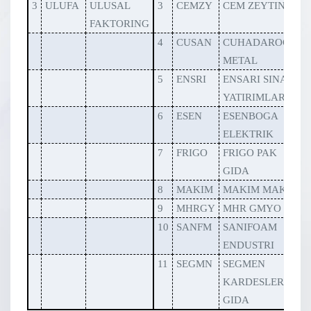
3
ULUFA
ULUSAL
3
CEMZY
CEM ZEYTIN
FAKTORING
4
CUSAN
CUHADAROGLU
METAL
5
ENSRI
ENSARI SINAI
YATIRIMLAR
6
ESEN
ESENBOGA
ELEKTRIK
7
FRIGO
FRIGO PAK
GIDA
8
MAKIM
MAKIM MAKINE
9
MHRGY
MHR GMYO
10
SANFM
SANIFOAM
ENDUSTRI
11
SEGMN
SEGMEN
KARDESLER
GIDA