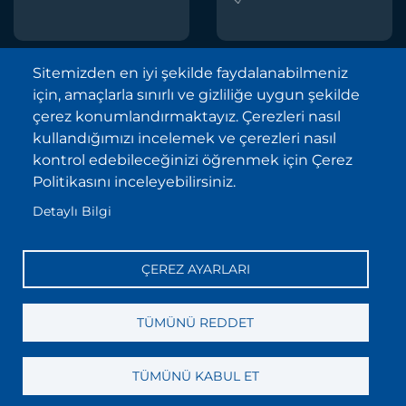
Sitemizden en iyi şekilde faydalanabilmeniz
için, amaçlarla sınırlı ve gizliliğe uygun şekilde
Borsa İstanbul A.Ş. © 2013-2025
çerez konumlandırmaktayız. Çerezleri nasıl
Tüm Hakları Saklıdır.
kullandığımızı incelemek ve çerezleri nasıl
Telif Hakkı ve Çekince İhbarı Bildirimi
kontrol edebileceğinizi öğrenmek için Çerez
Politikasını inceleyebilirsiniz.
Site Haritası
Detaylı Bilgi
Kişisel Verilerin Korunması (KVKK)
Sıkça Sorulan Sorular
ÇEREZ AYARLARI
İletişim
Bilgi Toplumu Hizmetleri
TÜMÜNÜ REDDET
TÜMÜNÜ KABUL ET