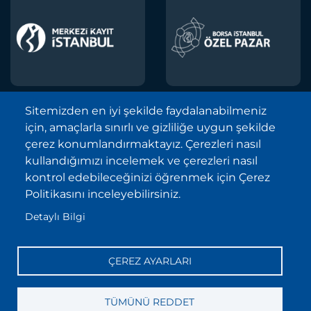
Sitemizden en iyi şekilde faydalanabilmeniz
için, amaçlarla sınırlı ve gizliliğe uygun şekilde
Borsa İstanbul A.Ş. © 2013-2025
çerez konumlandırmaktayız. Çerezleri nasıl
Tüm Hakları Saklıdır.
kullandığımızı incelemek ve çerezleri nasıl
Telif Hakkı ve Çekince İhbarı Bildirimi
kontrol edebileceğinizi öğrenmek için Çerez
Politikasını inceleyebilirsiniz.
Site Haritası
Detaylı Bilgi
Kişisel Verilerin Korunması (KVKK)
Sıkça Sorulan Sorular
ÇEREZ AYARLARI
İletişim
Bilgi Toplumu Hizmetleri
TÜMÜNÜ REDDET