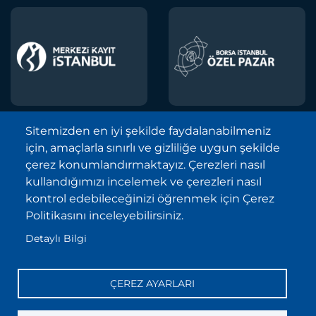
Sitemizden en iyi şekilde faydalanabilmeniz
için, amaçlarla sınırlı ve gizliliğe uygun şekilde
Borsa İstanbul A.Ş. © 2013-2025
çerez konumlandırmaktayız. Çerezleri nasıl
Tüm Hakları Saklıdır.
kullandığımızı incelemek ve çerezleri nasıl
Telif Hakkı ve Çekince İhbarı Bildirimi
kontrol edebileceğinizi öğrenmek için Çerez
Politikasını inceleyebilirsiniz.
Site Haritası
Detaylı Bilgi
Kişisel Verilerin Korunması (KVKK)
Sıkça Sorulan Sorular
ÇEREZ AYARLARI
İletişim